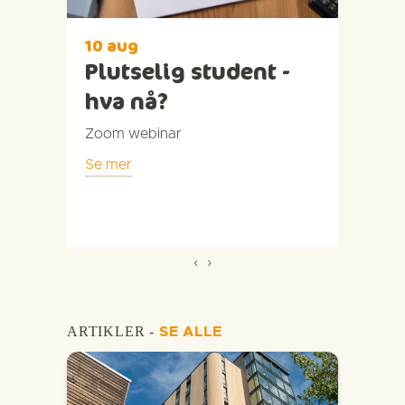
10 aug
10
Plutselig student -
Ha
hva nå?
fa
Zoom webinar
Vri
Se mer
Se 
‹
›
ARTIKLER -
SE ALLE