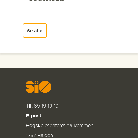
Se alle
Tlf: 69 19 19 19
E-post
Høgskolesenteret på Remmen
1757 Halden