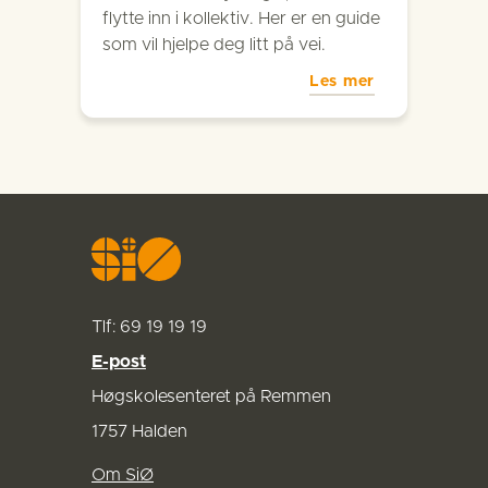
flytte inn i kollektiv. Her er en guide
som vil hjelpe deg litt på vei.
Les mer
Tlf: 69 19 19 19
E-post
Høgskolesenteret på Remmen
1757 Halden
Om SiØ