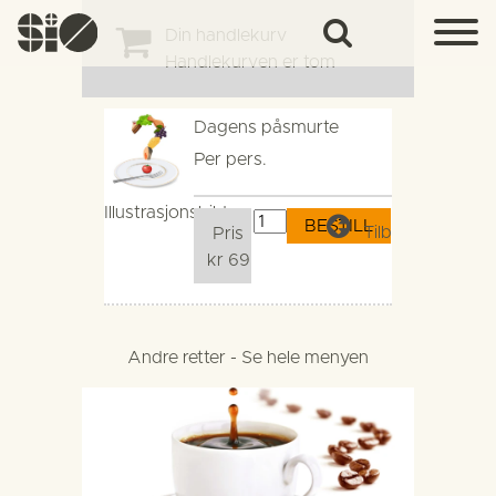
Din handlekurv
Handlekurven er tom
Dagens påsmurte
Per pers.
Illustrasjonsbilde
Tilbake
Pris
kr 69
Andre retter - Se hele menyen