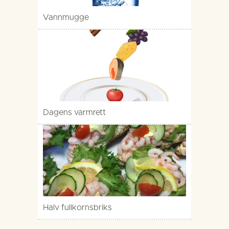
Vannmugge
Dagens varmrett
Halv fullkornsbriks