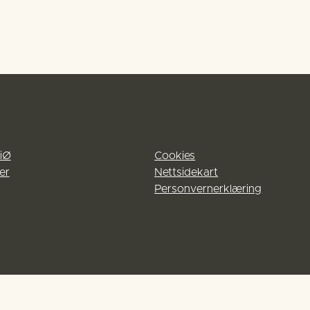
iØ
Cookies
er
Nettsidekart
Personvernerklæring