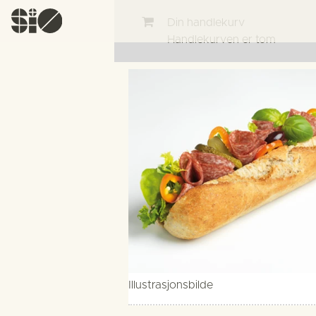
Din handlekurv
Handlekurven er tom
Illustrasjonsbilde