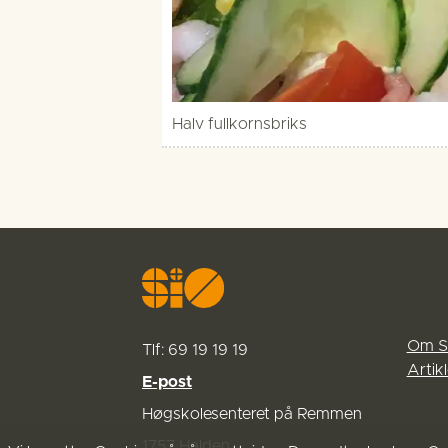
Halv fullkornsbriks
Om S
Tlf: 69 19 19 19
Artikl
E-post
Høgskolesenteret på Remmen
1757 Halden