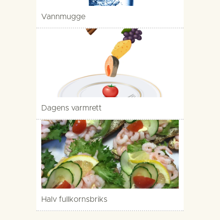
Vannmugge
Dagens varmrett
Halv fullkornsbriks