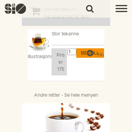
Din handlekurv
Handlekurven er tom
Stor tekanne
Tilbake
Pris
Illustrasjonsbilde
kr
175
Andre retter - Se hele menyen