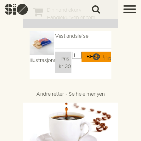
Din handlekurv
Handlekurven er tom
Vestlandslefse
Tilbake
Pris
Illustrasjonsbilde
kr 30
Andre retter - Se hele menyen