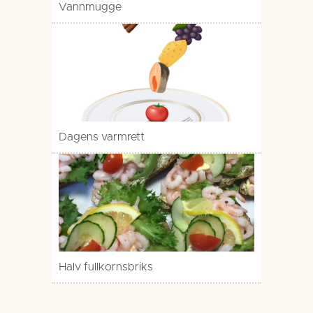
Vannmugge
Dagens varmrett
Halv fullkornsbriks